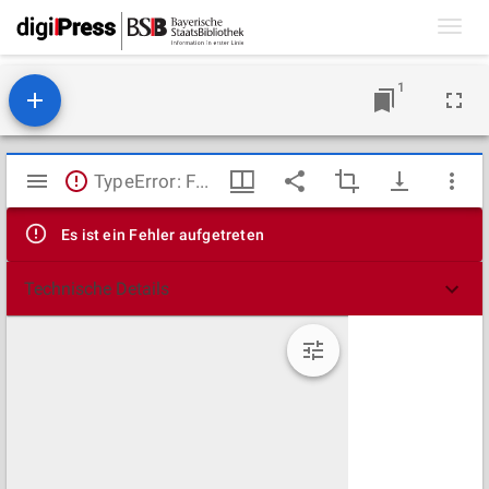
Toggl
navig
1
Mirador
TypeError: Failed to fetch
Viewer
Es ist ein Fehler aufgetreten
Technische Details