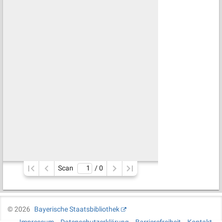
Scan
/ 
0
©
2026
Bayerische Staatsbibliothek
Impressum
Datenschutzerklärung
Barrierefreiheit
Kontakt