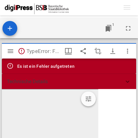
Toggl
navig
1
Mirador
TypeError: Failed to fetch
Viewer
Es ist ein Fehler aufgetreten
Technische Details