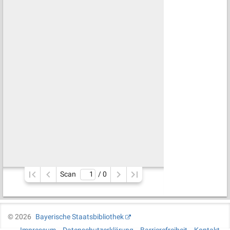
Scan
/ 
0
©
2026
Bayerische Staatsbibliothek
Impressum
Datenschutzerklärung
Barrierefreiheit
Kontakt