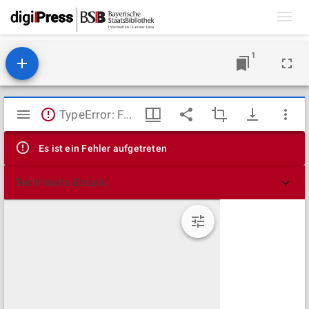
Toggl
navig
1
Mirador
TypeError: Failed to fetch
Viewer
Es ist ein Fehler aufgetreten
Technische Details