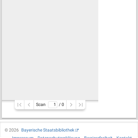
Scan
/ 
0
©
2026
Bayerische Staatsbibliothek
Impressum
Datenschutzerklärung
Barrierefreiheit
Kontakt