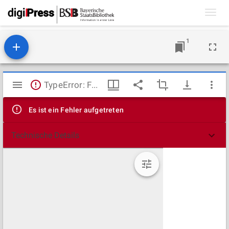
Toggl
navig
1
Mirador
TypeError: Failed to fetch
Viewer
Es ist ein Fehler aufgetreten
Technische Details