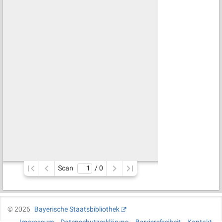
Scan
/ 
0
©
2026
Bayerische Staatsbibliothek
Impressum
Datenschutzerklärung
Barrierefreiheit
Kontakt