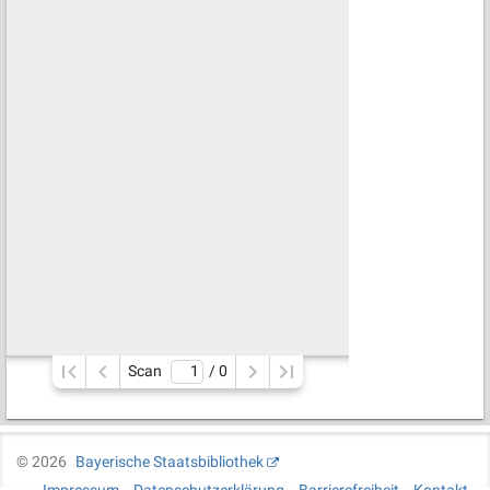
Scan
/ 
0
©
2026
Bayerische Staatsbibliothek
Impressum
Datenschutzerklärung
Barrierefreiheit
Kontakt