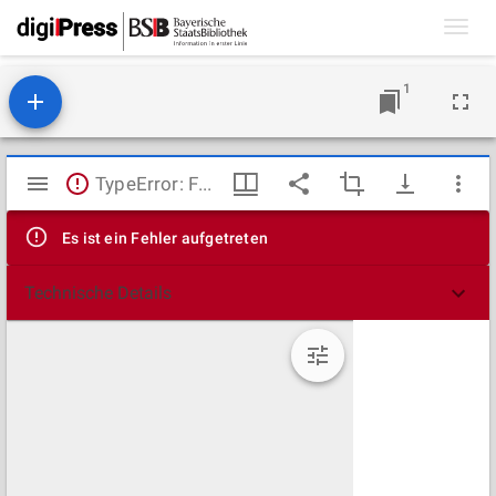
Toggl
navig
1
Mirador
TypeError: Failed to fetch
Viewer
Es ist ein Fehler aufgetreten
Technische Details