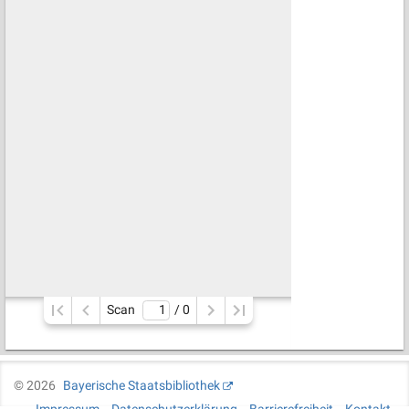
Scan
/ 
0
©
2026
Bayerische Staatsbibliothek
Impressum
Datenschutzerklärung
Barrierefreiheit
Kontakt