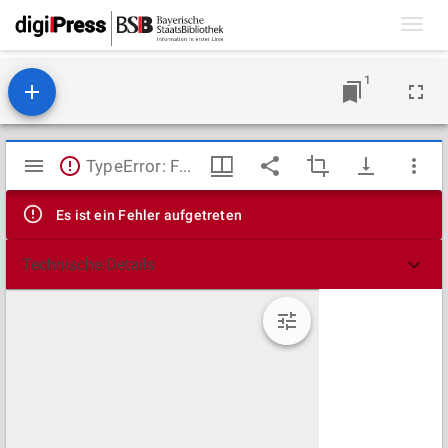
Toggl
navig
1
Mirador
TypeError: Failed to fetch
Viewer
Es ist ein Fehler aufgetreten
Technische Details