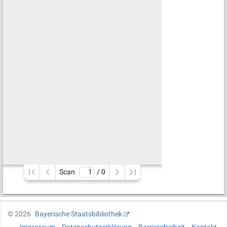
Scan
/ 
0
©
2026
Bayerische Staatsbibliothek
Impressum
Datenschutzerklärung
Barrierefreiheit
Kontakt