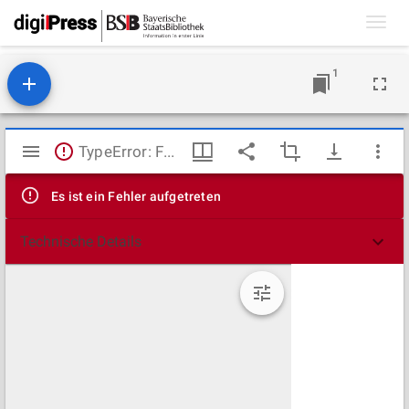
Toggl
navig
1
Mirador
TypeError: Failed to fetch
Viewer
Es ist ein Fehler aufgetreten
Technische Details