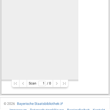
Scan
/ 
0
©
2026
Bayerische Staatsbibliothek
Impressum
Datenschutzerklärung
Barrierefreiheit
Kontakt