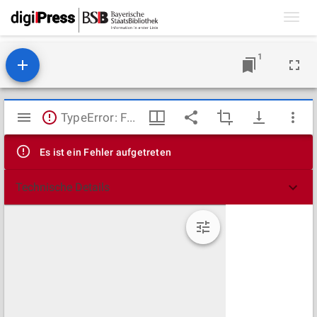
Toggl
navig
1
Mirador
TypeError: Failed to fetch
Viewer
Es ist ein Fehler aufgetreten
Technische Details