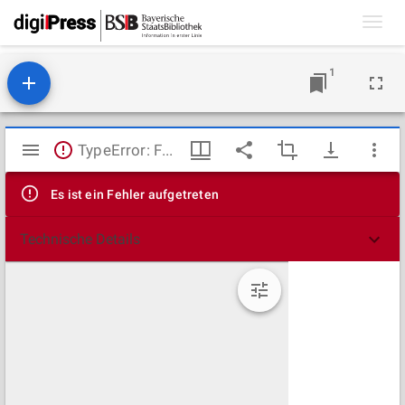
Toggl
navig
1
Mirador
TypeError: Failed to fetch
Viewer
Es ist ein Fehler aufgetreten
Technische Details