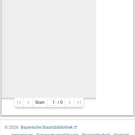
Scan
/ 
0
©
2026
Bayerische Staatsbibliothek
Impressum
Datenschutzerklärung
Barrierefreiheit
Kontakt