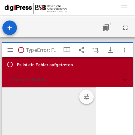
Toggl
navig
1
Mirador
TypeError: Failed to fetch
Viewer
Es ist ein Fehler aufgetreten
Technische Details