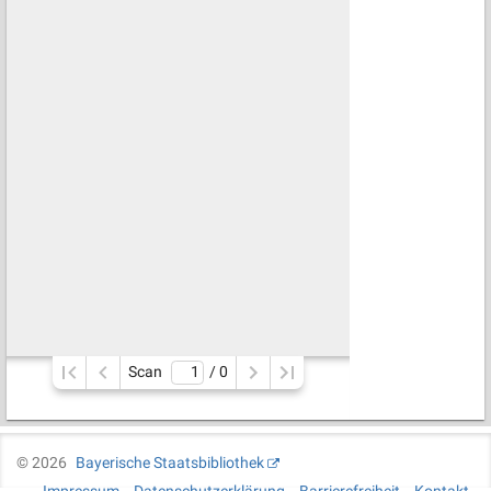
Scan
/ 
0
©
2026
Bayerische Staatsbibliothek
Impressum
Datenschutzerklärung
Barrierefreiheit
Kontakt