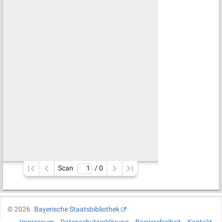
Scan
/ 
0
©
2026
Bayerische Staatsbibliothek
Impressum
Datenschutzerklärung
Barrierefreiheit
Kontakt