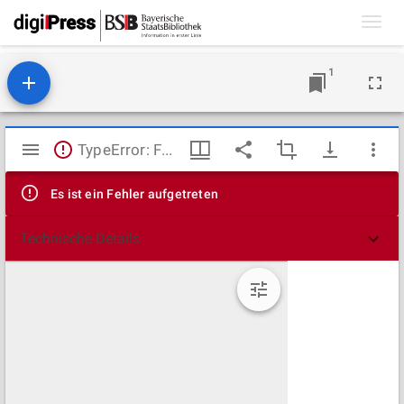
Toggl
navig
1
Mirador
TypeError: Failed to fetch
Viewer
Es ist ein Fehler aufgetreten
Technische Details