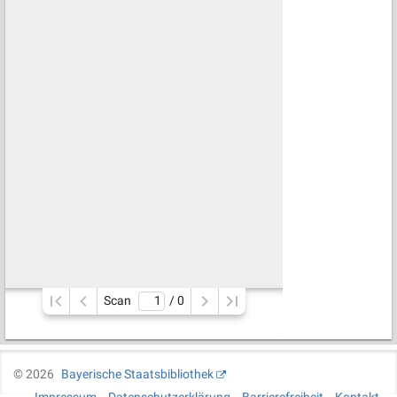
Scan
/ 
0
©
2026
Bayerische Staatsbibliothek
Impressum
Datenschutzerklärung
Barrierefreiheit
Kontakt