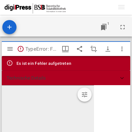
Toggl
navig
1
Mirador
TypeError: Failed to fetch
Viewer
Es ist ein Fehler aufgetreten
Technische Details