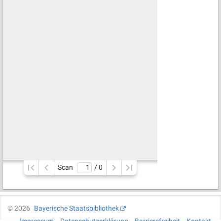
Scan
/ 
0
©
2026
Bayerische Staatsbibliothek
Impressum
Datenschutzerklärung
Barrierefreiheit
Kontakt