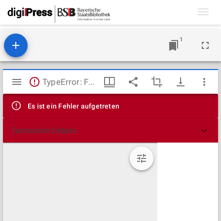
Toggl
navig
1
Mirador
TypeError: Failed to fetch
Viewer
Es ist ein Fehler aufgetreten
Technische Details