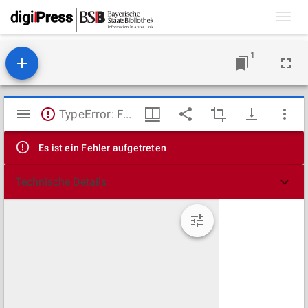
Toggl
navig
1
Mirador
TypeError: Failed to fetch
Viewer
Es ist ein Fehler aufgetreten
Technische Details