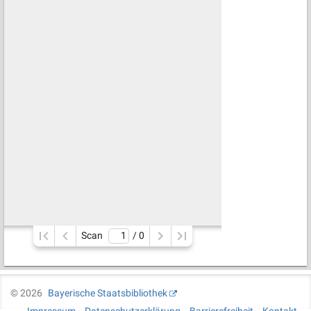
Scan
/ 
0
©
2026
Bayerische Staatsbibliothek
Impressum
Datenschutzerklärung
Barrierefreiheit
Kontakt