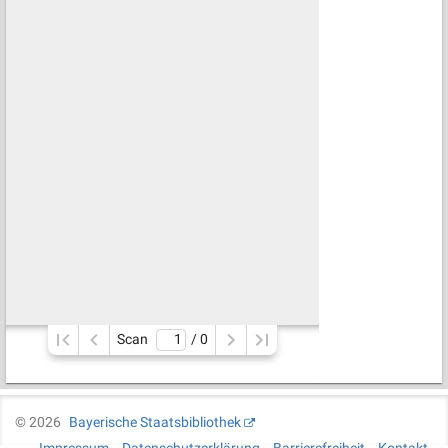
Scan
/ 
0
©
2026
Bayerische Staatsbibliothek
Impressum
Datenschutzerklärung
Barrierefreiheit
Kontakt