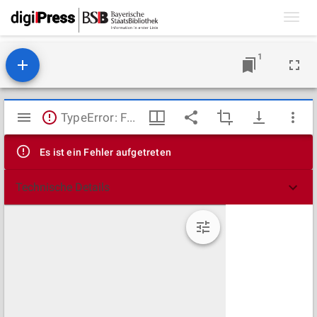
Toggl
navig
1
Mirador
TypeError: Failed to fetch
Viewer
Es ist ein Fehler aufgetreten
Technische Details