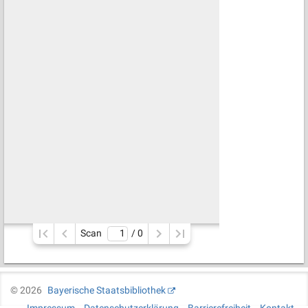
Scan
/ 
0
©
2026
Bayerische Staatsbibliothek
Impressum
Datenschutzerklärung
Barrierefreiheit
Kontakt