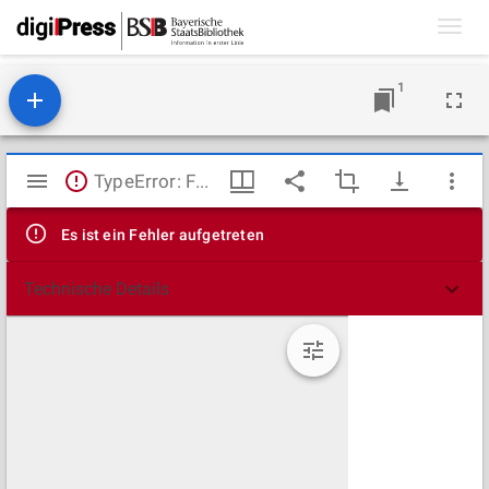
Toggl
navig
1
Mirador
TypeError: Failed to fetch
Viewer
Es ist ein Fehler aufgetreten
Technische Details