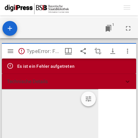
Toggl
navig
1
Mirador
TypeError: Failed to fetch
Viewer
Es ist ein Fehler aufgetreten
Technische Details