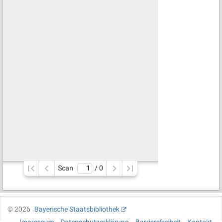
Scan
/ 
0
©
2026
Bayerische Staatsbibliothek
Impressum
Datenschutzerklärung
Barrierefreiheit
Kontakt