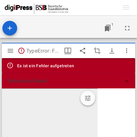
Toggl
navig
1
Mirador
TypeError: Failed to fetch
Viewer
Es ist ein Fehler aufgetreten
Technische Details