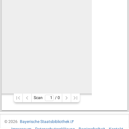
Scan
/ 
0
©
2026
Bayerische Staatsbibliothek
Impressum
Datenschutzerklärung
Barrierefreiheit
Kontakt