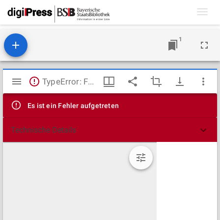
Toggl
navig
1
Mirador
TypeError: Failed to fetch
Viewer
Es ist ein Fehler aufgetreten
Technische Details