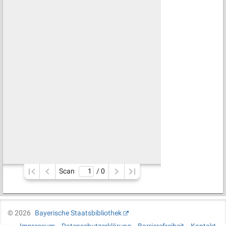
Scan
/ 
0
©
2026
Bayerische Staatsbibliothek
Impressum
Datenschutzerklärung
Barrierefreiheit
Kontakt