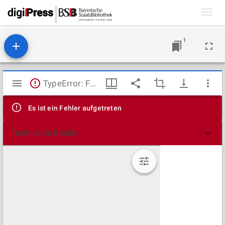
Toggl
navig
1
Mirador
TypeError: Failed to fetch
Viewer
Es ist ein Fehler aufgetreten
Technische Details