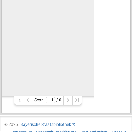
Scan
/ 
0
©
2026
Bayerische Staatsbibliothek
Impressum
Datenschutzerklärung
Barrierefreiheit
Kontakt