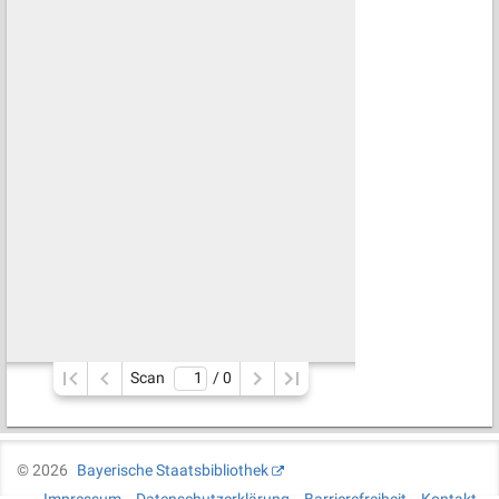
Scan
/ 
0
©
2026
Bayerische Staatsbibliothek
Impressum
Datenschutzerklärung
Barrierefreiheit
Kontakt