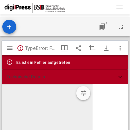
Toggl
navig
1
Mirador
TypeError: Failed to fetch
Viewer
Es ist ein Fehler aufgetreten
Technische Details