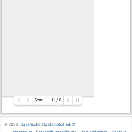
Scan
/ 
0
©
2026
Bayerische Staatsbibliothek
Impressum
Datenschutzerklärung
Barrierefreiheit
Kontakt