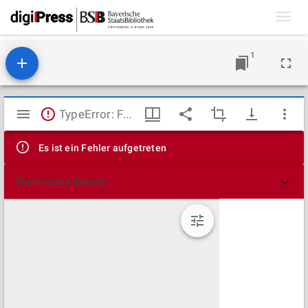
Toggl
navig
1
Mirador
TypeError: Failed to fetch
Viewer
Es ist ein Fehler aufgetreten
Technische Details