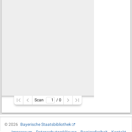
Scan
/ 
0
©
2026
Bayerische Staatsbibliothek
Impressum
Datenschutzerklärung
Barrierefreiheit
Kontakt