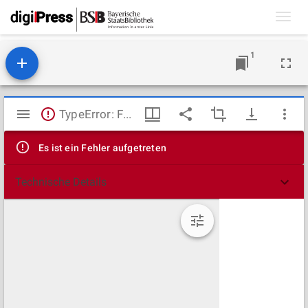
Toggl
navig
1
Mirador
TypeError: Failed to fetch
Viewer
Es ist ein Fehler aufgetreten
Technische Details