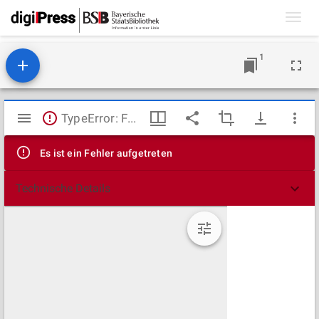
Toggl
navig
1
Mirador
TypeError: Failed to fetch
Viewer
Es ist ein Fehler aufgetreten
Technische Details