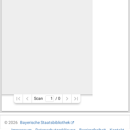
Scan
/ 
0
©
2026
Bayerische Staatsbibliothek
Impressum
Datenschutzerklärung
Barrierefreiheit
Kontakt