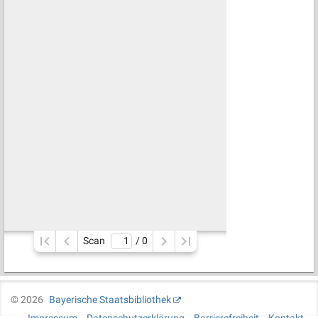
Scan
/ 
0
©
2026
Bayerische Staatsbibliothek
Impressum
Datenschutzerklärung
Barrierefreiheit
Kontakt