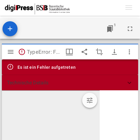
Toggl
navig
1
Mirador
TypeError: Failed to fetch
Viewer
Es ist ein Fehler aufgetreten
Technische Details