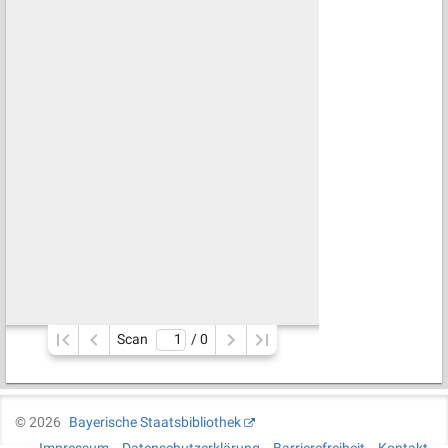
Scan
/ 
0
©
2026
Bayerische Staatsbibliothek
Impressum
Datenschutzerklärung
Barrierefreiheit
Kontakt