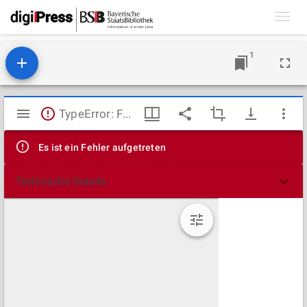
Toggl
navig
1
Mirador
TypeError: Failed to fetch
Viewer
Es ist ein Fehler aufgetreten
Technische Details