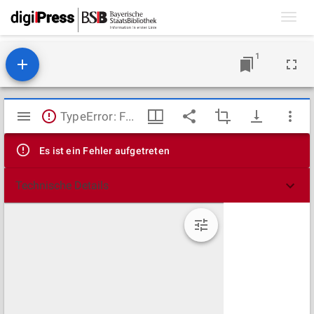
Toggl
navig
1
Mirador
TypeError: Failed to fetch
Viewer
Es ist ein Fehler aufgetreten
Technische Details