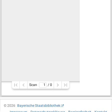
Scan
/ 
0
©
2026
Bayerische Staatsbibliothek
Impressum
Datenschutzerklärung
Barrierefreiheit
Kontakt