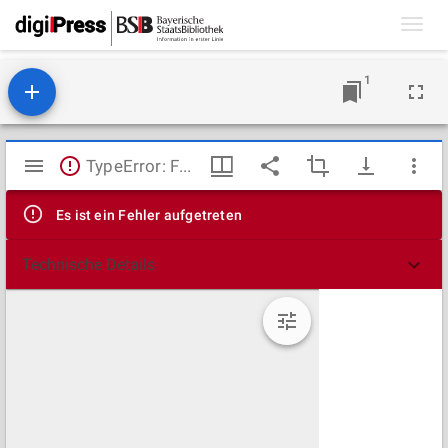
Toggl
navig
1
Mirador
TypeError: Failed to fetch
Viewer
Es ist ein Fehler aufgetreten
Technische Details