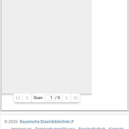
Scan
/ 
0
©
2026
Bayerische Staatsbibliothek
Impressum
Datenschutzerklärung
Barrierefreiheit
Kontakt