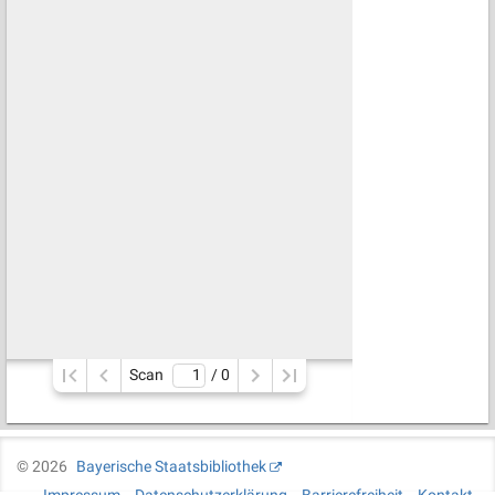
Scan
/ 
0
©
2026
Bayerische Staatsbibliothek
Impressum
Datenschutzerklärung
Barrierefreiheit
Kontakt