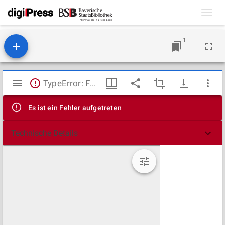
Toggl
navig
1
Mirador
TypeError: Failed to fetch
Viewer
Es ist ein Fehler aufgetreten
Technische Details