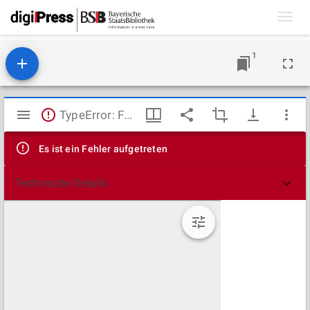
Toggl
navig
1
Mirador
TypeError: Failed to fetch
Viewer
Es ist ein Fehler aufgetreten
Technische Details