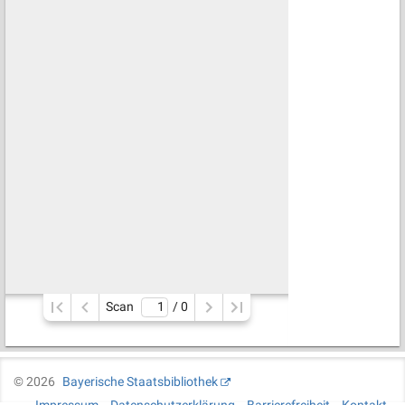
Scan
/ 
0
©
2026
Bayerische Staatsbibliothek
Impressum
Datenschutzerklärung
Barrierefreiheit
Kontakt