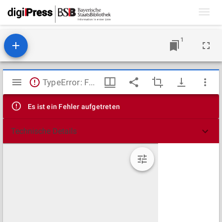
Toggl
navig
1
Mirador
TypeError: Failed to fetch
Viewer
Es ist ein Fehler aufgetreten
Technische Details