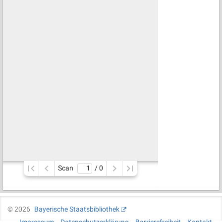
Scan
/ 
0
©
2026
Bayerische Staatsbibliothek
Impressum
Datenschutzerklärung
Barrierefreiheit
Kontakt