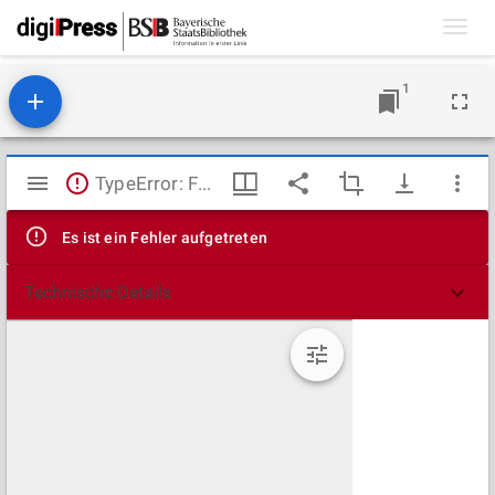
Toggl
navig
1
Mirador
TypeError: Failed to fetch
Viewer
Es ist ein Fehler aufgetreten
Technische Details