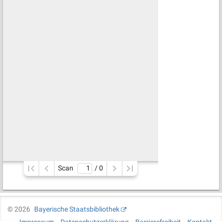
Scan
/ 
0
©
2026
Bayerische Staatsbibliothek
Impressum
Datenschutzerklärung
Barrierefreiheit
Kontakt