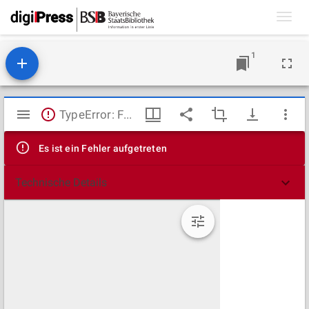
Toggl
navig
1
Mirador
TypeError: Failed to fetch
Viewer
Es ist ein Fehler aufgetreten
Technische Details