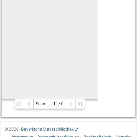
Scan
/ 
0
©
2026
Bayerische Staatsbibliothek
Impressum
Datenschutzerklärung
Barrierefreiheit
Kontakt