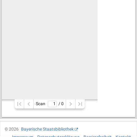
Scan
/ 
0
©
2026
Bayerische Staatsbibliothek
Impressum
Datenschutzerklärung
Barrierefreiheit
Kontakt