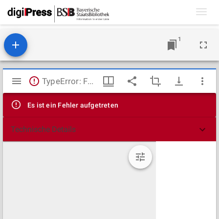
Toggl
navig
1
Mirador
TypeError: Failed to fetch
Viewer
Es ist ein Fehler aufgetreten
Technische Details