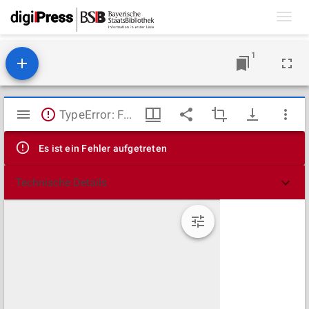
Toggl
navig
1
Mirador
TypeError: Failed to fetch
Viewer
Es ist ein Fehler aufgetreten
Technische Details