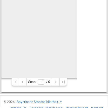
Scan
/ 
0
©
2026
Bayerische Staatsbibliothek
Impressum
Datenschutzerklärung
Barrierefreiheit
Kontakt