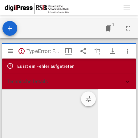
Toggl
navig
1
Mirador
TypeError: Failed to fetch
Viewer
Es ist ein Fehler aufgetreten
Technische Details