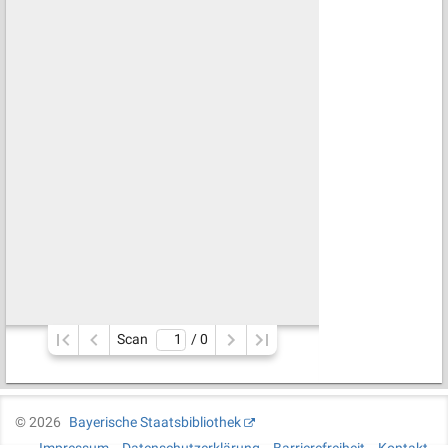
Scan
/ 
0
©
2026
Bayerische Staatsbibliothek
Impressum
Datenschutzerklärung
Barrierefreiheit
Kontakt