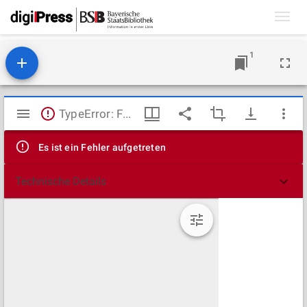
Toggl
navig
1
Mirador
TypeError: Failed to fetch
Viewer
Es ist ein Fehler aufgetreten
Technische Details