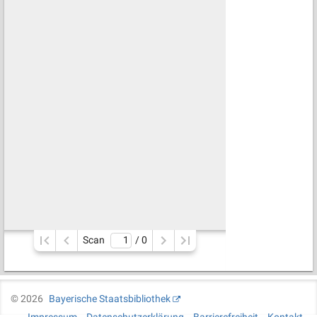
Scan
/ 
0
©
2026
Bayerische Staatsbibliothek
Impressum
Datenschutzerklärung
Barrierefreiheit
Kontakt