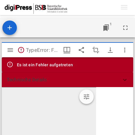
Toggl
navig
1
Mirador
TypeError: Failed to fetch
Viewer
Es ist ein Fehler aufgetreten
Technische Details