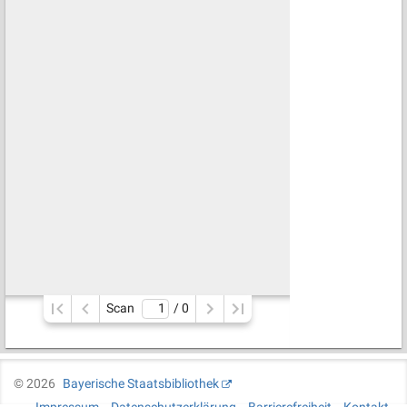
Scan
/ 
0
©
2026
Bayerische Staatsbibliothek
Impressum
Datenschutzerklärung
Barrierefreiheit
Kontakt