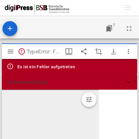
Toggl
navig
1
Mirador
TypeError: Failed to fetch
Viewer
Es ist ein Fehler aufgetreten
Technische Details