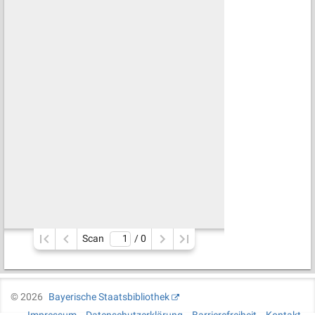
Scan
/ 
0
©
2026
Bayerische Staatsbibliothek
Impressum
Datenschutzerklärung
Barrierefreiheit
Kontakt