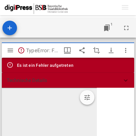
Toggl
navig
1
Mirador
TypeError: Failed to fetch
Viewer
Es ist ein Fehler aufgetreten
Technische Details