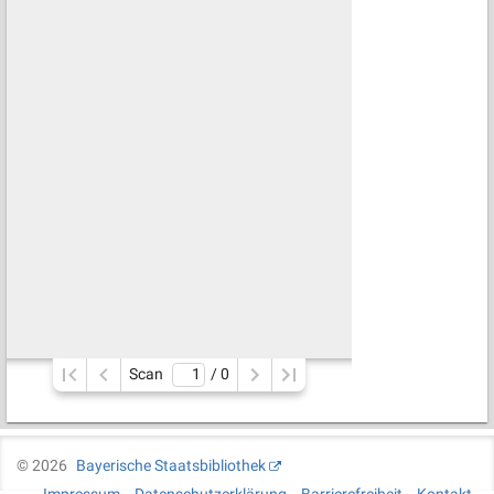
Scan
/ 
0
©
2026
Bayerische Staatsbibliothek
Impressum
Datenschutzerklärung
Barrierefreiheit
Kontakt