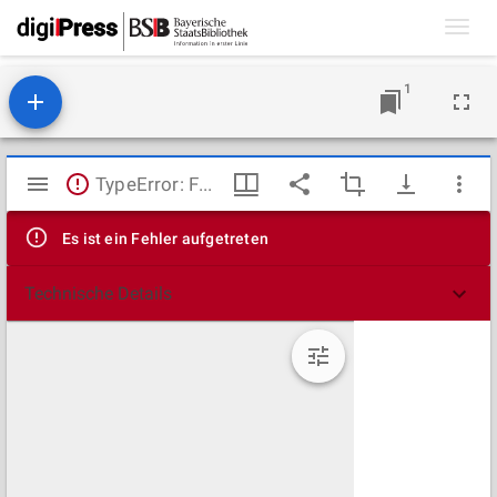
Toggl
navig
1
Mirador
TypeError: Failed to fetch
Viewer
Es ist ein Fehler aufgetreten
Technische Details