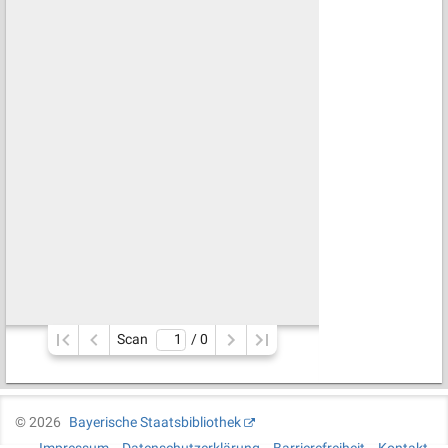
Scan
/ 
0
©
2026
Bayerische Staatsbibliothek
Impressum
Datenschutzerklärung
Barrierefreiheit
Kontakt