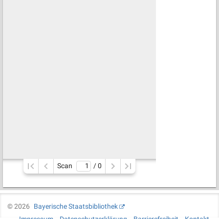
Scan
/ 
0
©
2026
Bayerische Staatsbibliothek
Impressum
Datenschutzerklärung
Barrierefreiheit
Kontakt