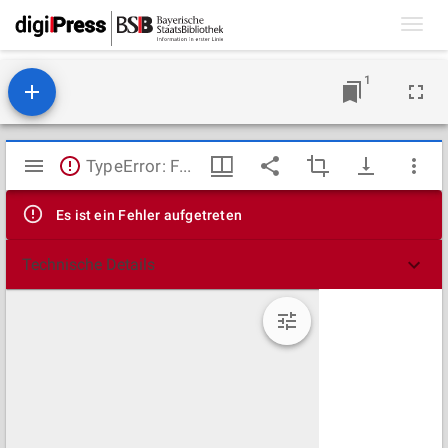
Toggl
navig
1
Mirador
TypeError: Failed to fetch
Viewer
Es ist ein Fehler aufgetreten
Technische Details