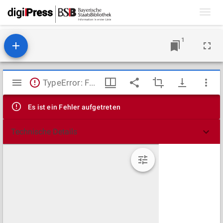
Toggl
navig
1
Mirador
TypeError: Failed to fetch
Viewer
Es ist ein Fehler aufgetreten
Technische Details