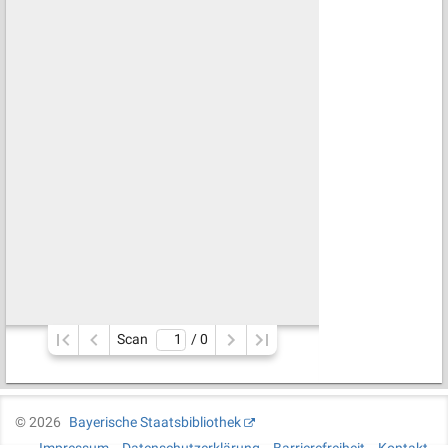
Scan
/ 
0
©
2026
Bayerische Staatsbibliothek
Impressum
Datenschutzerklärung
Barrierefreiheit
Kontakt