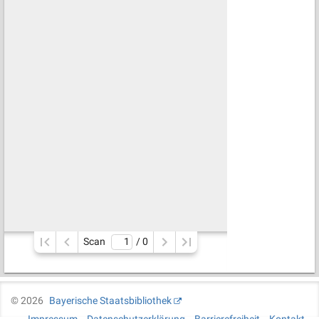
Scan
/ 
0
©
2026
Bayerische Staatsbibliothek
Impressum
Datenschutzerklärung
Barrierefreiheit
Kontakt