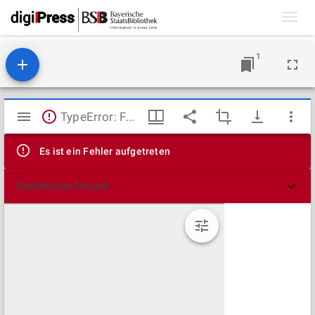
Toggl
navig
1
Mirador
TypeError: Failed to fetch
Viewer
Es ist ein Fehler aufgetreten
Technische Details