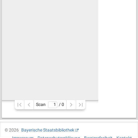
Scan
/ 
0
©
2026
Bayerische Staatsbibliothek
Impressum
Datenschutzerklärung
Barrierefreiheit
Kontakt