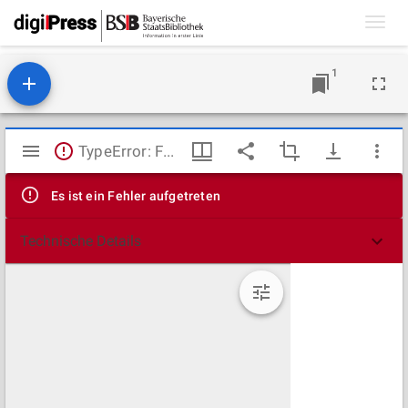
Toggl
navig
1
Mirador
TypeError: Failed to fetch
Viewer
Es ist ein Fehler aufgetreten
Technische Details