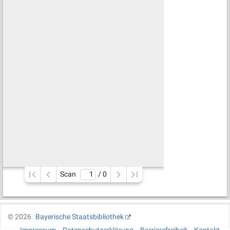
Scan
/ 
0
©
2026
Bayerische Staatsbibliothek
Impressum
Datenschutzerklärung
Barrierefreiheit
Kontakt