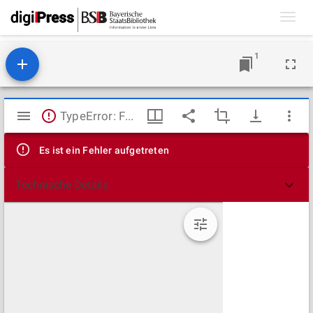
Toggl
navig
1
Mirador
TypeError: Failed to fetch
Viewer
Es ist ein Fehler aufgetreten
Technische Details