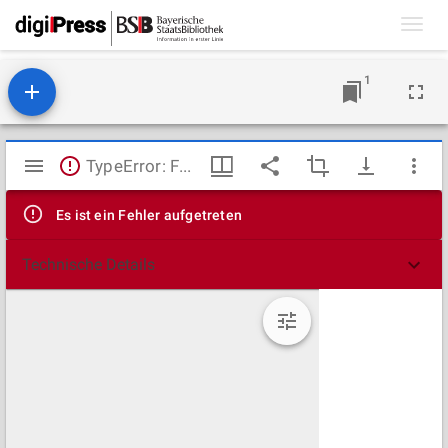
Toggl
navig
1
Mirador
TypeError: Failed to fetch
Viewer
Es ist ein Fehler aufgetreten
Technische Details