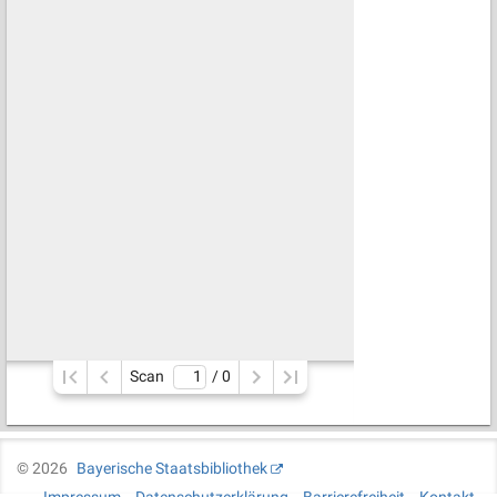
Scan
/ 
0
©
2026
Bayerische Staatsbibliothek
Impressum
Datenschutzerklärung
Barrierefreiheit
Kontakt