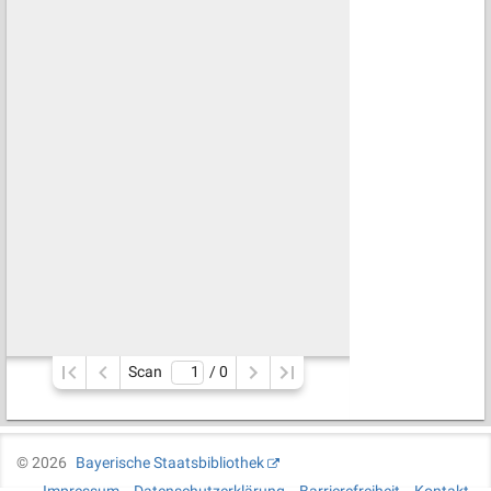
Scan
/ 
0
©
2026
Bayerische Staatsbibliothek
Impressum
Datenschutzerklärung
Barrierefreiheit
Kontakt