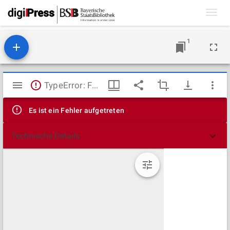
Toggl
navig
1
Mirador
TypeError: Failed to fetch
Viewer
Es ist ein Fehler aufgetreten
Technische Details