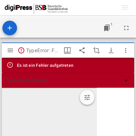
Toggl
navig
1
Mirador
TypeError: Failed to fetch
Viewer
Es ist ein Fehler aufgetreten
Technische Details