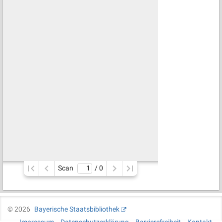
Scan
/ 
0
©
2026
Bayerische Staatsbibliothek
Impressum
Datenschutzerklärung
Barrierefreiheit
Kontakt