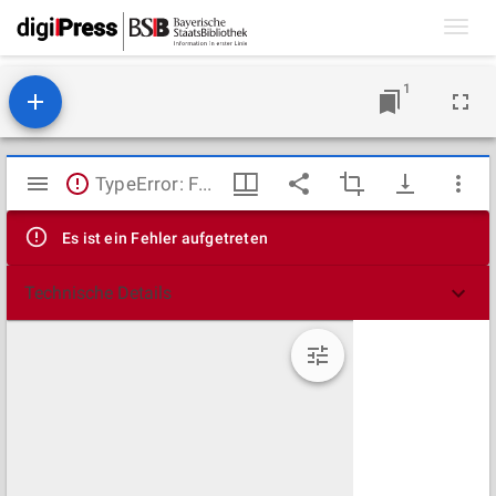
Toggl
navig
1
Mirador
TypeError: Failed to fetch
Viewer
Es ist ein Fehler aufgetreten
Technische Details