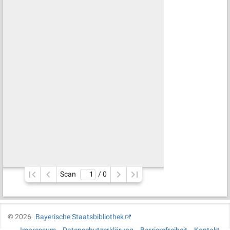
Scan
/ 
0
©
2026
Bayerische Staatsbibliothek
Impressum
Datenschutzerklärung
Barrierefreiheit
Kontakt